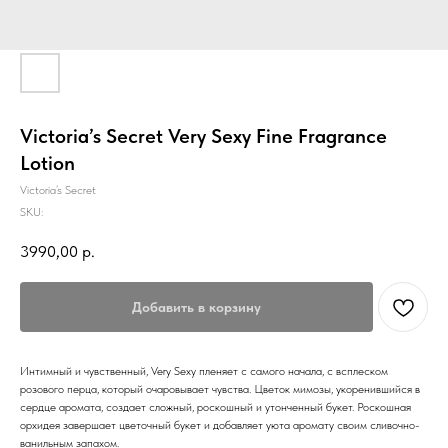
Victoria’s Secret Very Sexy Fine Fragrance
Lotion
Victoria’s Secret
SKU:
3990,00
р.
Добавить в корзину
Интимный и чувственный, Very Sexy пленяет с самого начала, с всплеском
розового перца, который очаровывает чувства. Цветок мимозы, укоренившийся в
сердце аромата, создает сложный, роскошный и утонченный букет. Роскошная
орхидея завершает цветочный букет и добавляет уюта аромату своим сливочно-
ванильным запахом.