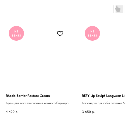
на
на
заказ
заказ
Rhode Barrier Restore Cream
REFY Lip Sculpt Longwear Liner 
Крем для восстановления кожного барьера
Карандаш для губ в оттенке Sepia
neutral brown
4 420
р.
3 650
р.