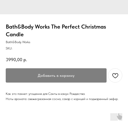
Bath&Body Works The Perfect Christmas
Candle
Bath&Body Works
SKU:
3990,00
р.
Добавить в корзину
Как это пахнет: угощение для Санты в канун Рождества.
Ноты аромата: свежесрезанная сосна, сахар с корицей и поджаренный зефир.