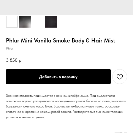
Phlur Mini Vanilla Smoke Body & Hair Mist
Phlur
3 850
р.
Добавить в корзину
Знойная сладость поднимается в нежном шлейфе дыма. Под смолистыми
завитками ладана раскрывается насыщенный аромат березы на фоне дымчатого
бальзама и смелого какао блан. Золотистая амбра излучает тепло, раскрывая
сливочное очарование кашемировой ванили. Растворитесь в пьянящих тлеющих
угольках ванильного дыма.