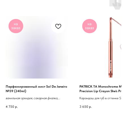
на
на
заказ
заказ
Парфюмированный мист Sol De Janeiro
PATRICK TA Monochrome Mom
№59 (240ml)
Precision Lip Crayon She's Proud
ванильная орхидея, сахарная фиалка,
Карандаш для губ в оттенке She's
сандаловое дерево
neutral pink brown
4 750
р.
3 650
р.