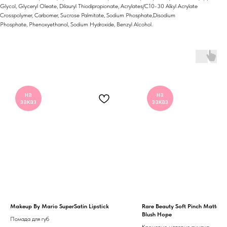
Glycol, Glyceryl Oleate, Dilauryl Thiodipropionate, Acrylates/C10-30 Alkyl Acrylate
Crosspolymer, Carbomer, Sucrose Palmitate, Sodium Phosphate,Disodium
Phosphate, Phenoxyethanol, Sodium Hydroxide, Benzyl Alcohol.
на
на
заказ
заказ
Makeup By Mario SuperSatin Lipstick
Rare Beauty Soft Pinch Matte B
Blush Hope
Помада для губ
Кремовые матовые румяна