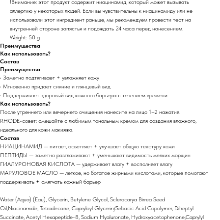
!Внимание: этот продукт содержит ниацинамид, который может вызывать
аллергию у некоторых людей. Если вы чувствительны к ниацинамиду или не
использовали этот ингредиент раньше, мы рекомендуем провести тест на
внутренней стороне запястья и подождать 24 часа перед нанесением.
Weight: 50 g
Преимущества
Как использовать?
Состав
Преимущества
• Заметно подтягивает + увлажняет кожу
• Мгновенно придает сияние и глянцевый вид
• Поддерживает здоровый вид кожного барьера с течением времени
Как использовать?
После утреннего или вечернего очищения нанесите на лицо 1–2 нажатия.
RHODE-совет: смешайте с любимым тональным кремом для создания влажного,
идеального для кожи макияжа.
Состав
НИАЦИНАМИД — питает, осветляет + улучшает общую текстуру кожи
ПЕПТИДЫ — заметно разглаживают + уменьшают видимость мелких морщин
ГИАЛУРОНОВАЯ КИСЛОТА — удерживает влагу + восполняет влагу
МАРУЛОВОЕ МАСЛО — легкое, но богатое жирными кислотами, которые помогают
поддерживать + смягчать кожный барьер
Water (Aqua) (Eau), Glycerin, Butylene Glycol, Sclerocarya Birrea Seed
Oil,Niacinamide, Tetradecane, Capryloyl Glycerin/Sebacic Acid Copolymer, Diheptyl
Succinate, Acetyl Hexapeptide-8, Sodium Hyaluronate, Hydroxyacetophenone,Caprylyl