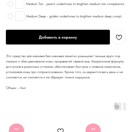
Medium Tan - peach undertones to brighten medium tan complexions
Medium Deep - golden undertones to brighten medium deep complexions
Добавить в корзину
Это средство для макияжа без макияжа заметно уменьшает темные круги под
глазами и обесцвечивание кожи, придавая ей свежий вид. Ультратонкая формула,
доступная в различных оттенках, обеспечивает быстрое и плавное нанесение,
успокаивая кожу при соприкосновении. Кроме того, он держится весь день и не
сминается, не слипается и не образует тонких морщинок.
Объем – 4мл
на
на