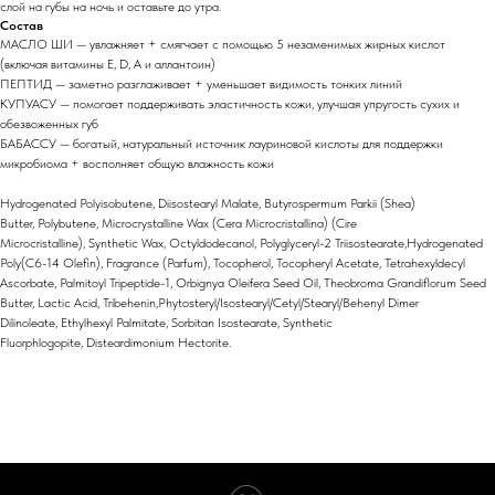
слой на губы на ночь и оставьте до утра.
Состав
МАСЛО ШИ — увлажняет + смягчает с помощью 5 незаменимых жирных кислот
(включая витамины E, D, A и аллантоин)
ПЕПТИД — заметно разглаживает + уменьшает видимость тонких линий
КУПУАСУ — помогает поддерживать эластичность кожи, улучшая упругость сухих и
обезвоженных губ
БАБАССУ — богатый, натуральный источник лауриновой кислоты для поддержки
микробиома + восполняет общую влажность кожи
Hydrogenated Polyisobutene, Diisostearyl Malate, Butyrospermum Parkii (Shea)
Butter, Polybutene, Microcrystalline Wax (Cera Microcristallina) (Cire
Microcristalline), Synthetic Wax, Octyldodecanol, Polyglyceryl-2 Triisostearate,Hydrogenated
Poly(C6-14 Olefin), Fragrance (Parfum), Tocopherol, Tocopheryl Acetate, Tetrahexyldecyl
Ascorbate, Palmitoyl Tripeptide-1, Orbignya Oleifera Seed Oil, Theobroma Grandiflorum Seed
Butter, Lactic Acid, Tribehenin,Phytosteryl/Isostearyl/Cetyl/Stearyl/Behenyl Dimer
Dilinoleate, Ethylhexyl Palmitate, Sorbitan Isostearate, Synthetic
Fluorphlogopite, Disteardimonium Hectorite.