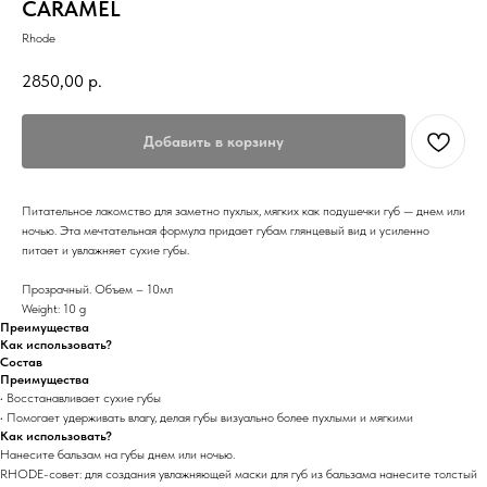
CARAMEL
Rhode
2850,00
р.
Добавить в корзину
Питательное лакомство для заметно пухлых, мягких как подушечки губ — днем ​​или
ночью. Эта мечтательная формула придает губам глянцевый вид и усиленно
питает и увлажняет сухие губы.
Прозрачный. Объем – 10мл
Weight: 10 g
Преимущества
Как использовать?
Состав
Преимущества
• Восстанавливает сухие губы
• Помогает удерживать влагу, делая губы визуально более пухлыми и мягкими
Как использовать?
Нанесите бальзам на губы днем ​​или ночью.
RHODE-cовет: для создания увлажняющей маски для губ из бальзама нанесите толстый