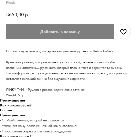
Rhode
3650,00
р.
Добавить в корзину
Самые популярные и долгожданные кремовые румяна от Хeйли Бибер!
Кремовые румяна, которые можно брать с собой, оживляют щеки и губы
атласным, диффузным румянцем, который плавно тает и держится весь день.
Легкая формула, которая увлажняет кожу, делая щеки мягкими, как у младенца, и
оставляет сияющий финиш без ощущения жирности
PINKY TAN – Румяна в розово-коричневом оттенке
Weight: 5 g
Преимущества
Как использовать?
Состав
Преимущества
• Стойкий румянец, который не смывается
• Увлажняет кожу, делая ее нежной, как у младенца
• Не оставляет жирного или липкого ощущения
Как использовать?