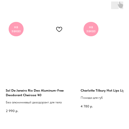
на
на
заказ
заказ
Sol De Janeiro Rio Deo Aluminum-Free
Charlotte Tilbury Hot Lips Lipsti
Deodorant Cheirosa '40
Помада для губ
Без алюминиевый дезодорант для тела
4 780
р.
2 990
р.