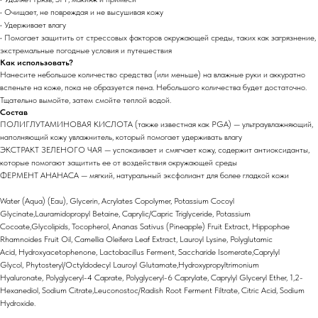
• Очищает, не повреждая и не высушивая кожу
• Удерживает влагу
• Помогает защитить от стрессовых факторов окружающей среды, таких как загрязнение,
экстремальные погодные условия и путешествия
Как использовать?
Нанесите небольшое количество средства (или меньше) на влажные руки и аккуратно
вспеньте на коже, пока не образуется пена. Небольшого количества будет достаточно.
Тщательно вымойте, затем смойте теплой водой.
Состав
ПОЛИГЛУТАМИНОВАЯ КИСЛОТА (также известная как PGA) — ультраувлажняющий,
наполняющий кожу увлажнитель, который помогает удерживать влагу
ЭКСТРАКТ ЗЕЛЕНОГО ЧАЯ — успокаивает и смягчает кожу, содержит антиоксиданты,
которые помогают защитить ее от воздействия окружающей среды
ФЕРМЕНТ АНАНАСА — мягкий, натуральный эксфолиант для более гладкой кожи
Water (Aqua) (Eau), Glycerin, Acrylates Copolymer, Potassium Cocoyl
Glycinate,Lauramidopropyl Betaine, Caprylic/Capric Triglyceride, Potassium
Cocoate,Glycolipids, Tocopherol, Ananas Sativus (Pineapple) Fruit Extract, Hippophae
Rhamnoides Fruit Oil, Camellia Oleifera Leaf Extract, Lauroyl Lysine, Polyglutamic
Acid, Hydroxyacetophenone, Lactobacillus Ferment, Saccharide Isomerate,Caprylyl
Glycol, Phytosteryl/Octyldodecyl Lauroyl Glutamate,Hydroxypropyltrimonium
Hyaluronate, Polyglyceryl-4 Caprate, Polyglyceryl-6 Caprylate, Caprylyl Glyceryl Ether, 1,2-
Hexanediol, Sodium Citrate,Leuconostoc/Radish Root Ferment Filtrate, Citric Acid, Sodium
Hydroxide.