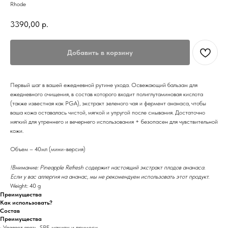
Rhode
3390,00
р.
Добавить в корзину
Первый шаг в вашей ежедневной рутине ухода. Освежающий бальзам для
ежедневного очищения, в состав которого входит полиглутаминовая кислота
(также известная как PGA), экстракт зеленого чая и фермент ананаса, чтобы
ваша кожа оставалась чистой, мягкой и упругой после смывания. Достаточно
мягкий для утреннего и вечернего использования + безопасен для чувствительной
кожи.
Объем – 40мл (мини-версия)
!Внимание: Pineapple Refresh содержит настоящий экстракт плодов ананаса.
Если у вас аллергия на ананас, мы не рекомендуем использовать этот продукт.
Weight: 40 g
Преимущества
Как использовать?
Состав
Преимущества
• Удаляет грязь, SPF, макияж и примеси