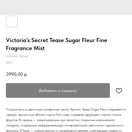
Victoria’s Secret Tease Sugar Fleur Fine
Fragrance Mist
Victoria’s Secret
SKU:
3990,00
р.
Добавить в корзину
Погрузитесь в цветочную конфетную мечту. Аромат Tease Sugar Fleur открывается
свежей терпкостью яблока сорта Pink Lady, создавая чарующее сияние сочных
фруктов. В сердце — захватывающие дух лепестки, покрытые карамельной
глазурью, создающие завораживающую интерпретацию цветочного гурманского
аромата. В базе — сияние ванили и сандалового дерева, смягчающее сладость