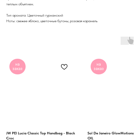
теплым объятием.
Тип аромата: Цветочный гурманский
Ноты: свежее яблоко, цветочные бутоны, розовая карамель
на
на
заказ
заказ
JW PEI Lucia Classic Top Handbag - Black
Sol De Janeiro GlowMotions G
Croc
OIL