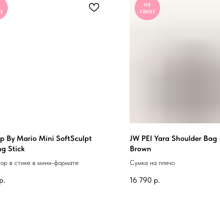
на
з
заказ
 By Mario Mini SoftSculpt
JW PEI Yara Shoulder Bag 
g Stick
Brown
ор в стике в мини-формате
Сумка на плечо
р.
16 790
р.