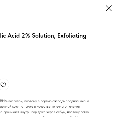
lic Acid 2% Solution, Exfoliating
 BHA-кислотам, поэтому в первую очередь предназначена
лемной кожи, а также в качестве точечного лечения
о проникает внутрь пор даже через себум, поэтому легко