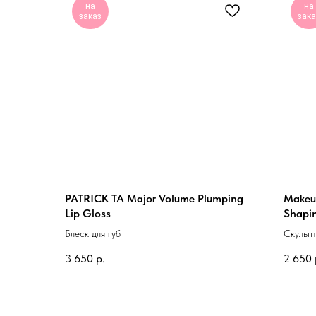
на
на
заказ
зака
PATRICK TA Major Volume Plumping
Makeup
Lip Gloss
Shapin
Блеск для губ
Скульпт
3 650
р.
2 650