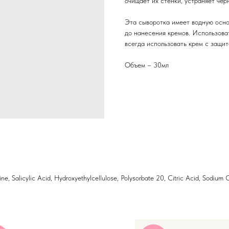
очищает их стенки, устраняет чер
Эта сыворотка имеет водную осно
до нанесения кремов. Использоват
всегда использовать крем с защит
Объем – 30мл
, Salicylic Acid, Hydroxyethylcellulose, Polysorbate 20, Citric Acid, Sodium 