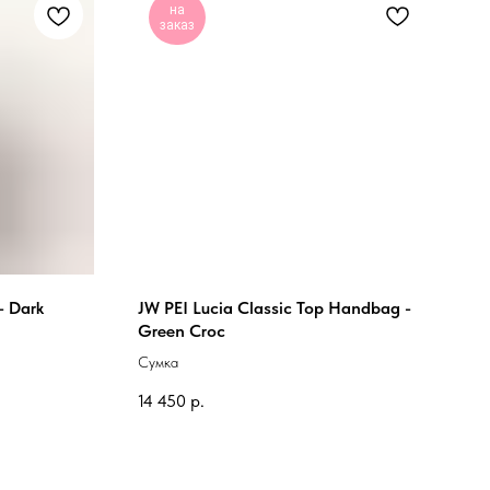
на
заказ
- Dark
JW PEI Lucia Classic Top Handbag -
Green Croc
Сумка
14 450
р.