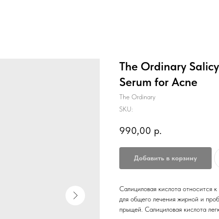
The Ordinary Salicy
Serum for Acne
The Ordinary
SKU:
990,00
р.
Добавить в корзину
Салициловая кислота относится к
для общего лечения жирной и проб
прыщей. Салициловая кислота легк