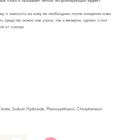
ные точки и оказывает легкий эксфолиирующий эффект.
ву, и наносить на кожу ее необходимо после очищения кожи
ь средство можно как утром, так и вечером, однако стоит
ой от солнца.
Citrate, Sodium Hydroxide, Phenoxyethanol, Chlorphenesin.