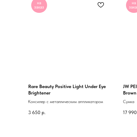
на
на
заказ
зака
Rare Beauty Positive Light Under Eye
JW PEI
Brightener
Brown
Консилер с металлическим аппликатором
Сумка
3 650
р.
17 990