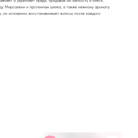
жняет и укрепляет пряди, придавая им мягкость и блеск.
ду Мирсалехи и протеинам шелка, а также нежному аромату
u, он мгновенно восстанавливает волосы после каждого