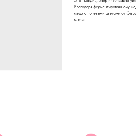
Этот кондиционер интенсивно увла
Благодаря ферментированному ме
меда с полевыми цветами от Giso
мытья.