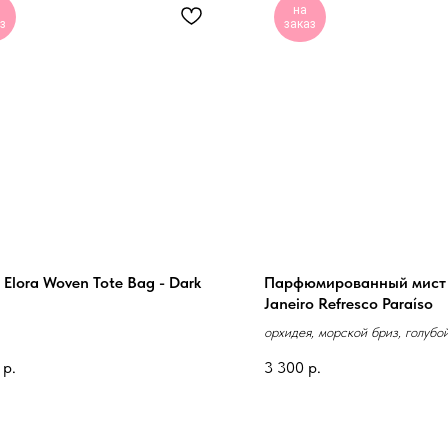
на
з
заказ
 Elora Woven Tote Bag - Dark
Парфюмированный мист 
Janeiro Refresco Paraíso
орхидея, морской бриз, голубо
р.
3 300
р.