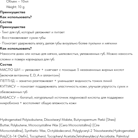
Объем – 10мл
Weight: 10 g
Преимущества
Как использовать?
Состав
Преимущества
• Тинт для губ, который увлажняет и питает
• Восстанавливает сухие губы
• Помогает удерживать влагу, делая губы визуально более пухлыми и мягкими
Как использовать?
Наносите днем ​​или ночью для мягких, шелковистых, увлажненных губ. Можно наносить
слоями и поверх карандаша для губ.
Состав
МАСЛО ШИ — увлажняет + смягчает с помощью 5 незаменимых жирных кислот
(включая витамины E, D, A и аллантоин)
ПЕПТИД — заметно разглаживает + уменьшает видимость тонких линий
КУПУАСУ — помогает поддерживать эластичность кожи, улучшая упругость сухих и
обезвоженных губ
БАБАССУ — богатый, натуральный источник лауриновой кислоты для поддержки
микробиома + восполняет общую влажность кожи
Hydrogenated Polyisobutene, Diisostearyl Malate, Butyrospermum Parkii (Shea)
Butter, Polybutene, Microcrystalline Wax (Cera Microcristallina) (Cire
Microcristalline), Synthetic Wax, Octyldodecanol, Polyglyceryl-2 Triisostearate,Hydrogenated
Poly(C6-14 Olefin), Tocopherol, Tocopheryl Acetate,Tetrahexyldecyl Ascorbate, Palmitoyl