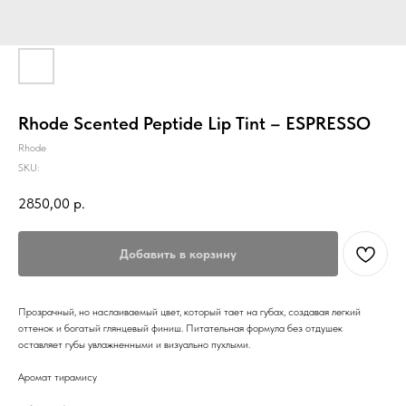
Rhode Scented Peptide Lip Tint – ESPRESSO
Rhode
SKU:
2850,00
р.
Добавить в корзину
Прозрачный, но наслаиваемый цвет, который тает на губах, создавая легкий
оттенок и богатый глянцевый финиш. Питательная формула без отдушек
оставляет губы увлажненными и визуально пухлыми.
Аромат тирамису