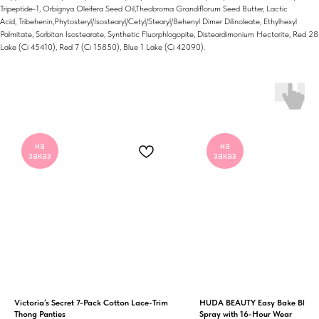
Tripeptide-1, Orbignya Oleifera Seed Oil,Theobroma Grandiflorum Seed Butter, Lactic
Acid, Tribehenin,Phytosteryl/Isostearyl/Cetyl/Stearyl/Behenyl Dimer Dilinoleate, Ethylhexyl
Palmitate, Sorbitan Isostearate, Synthetic Fluorphlogopite, Disteardimonium Hectorite, Red 28
Lake (Ci 45410), Red 7 (Ci 15850), Blue 1 Lake (Ci 42090).
на
на
заказ
заказ
Victoria’s Secret 7-Pack Cotton Lace-Trim
HUDA BEAUTY Easy Bake Blurrin
Thong Panties
Spray with 16-Hour Wear