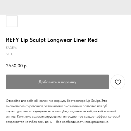
REFY Lip Sculpt Longwear Liner Red
EADEM
SKU:
3650,00
р.
Добавить в корзину
Откройте для себя обновленную формулу бестселлера Lip Sculpt. Эта
высокопигментированная, устойчивая к смазыванию подводка для губ
скульптурирует и подчеркивает ваши губы, создавая легкий, мягкий матовый
финиш. Комплекс самофиксирующихся ингредиентов создает эффект, который
сохраняется на губах весь день — без необходимости подкрашивания.