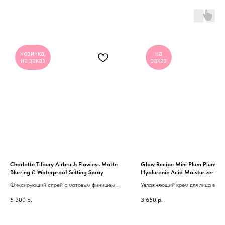
новинка,
на
на заказ
заказ
Charlotte Tilbury Airbrush Flawless Matte
Glow Recipe Mini Plum Plump Re
Blurring & Waterproof Setting Spray
Hyaluronic Acid Moisturizer
Фиксирующий спрей с матовым финишем
Увлажняющий крем для лица в ми
для макияжа (100ml)
формате
5 300
р.
3 650
р.