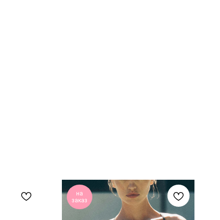
на
заказ