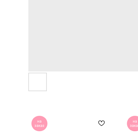
на
на
заказ
зака