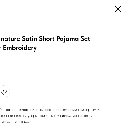
ignature Satin Short Pajama Set
r Embroidery
бят наши покупатели, отличаются неизменным комфортом и
лепные цвета и узоры оживят вашу пижамную коллекцию.
 такими приятными.