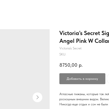
Victoria’s Secret S
Angel Pink W Colla
Victoria’s Secret
SKU:
8750,00
р.
Добавить в корзину
Атласные пижамы, которые так лю
роскошным внешним видом. Велико
Никогда еще отдых и сон не были