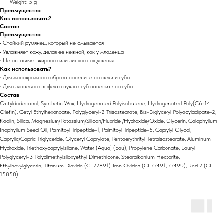
Weight: 5 g
Преимущества
Как использовать?
Состав
Преимущества
• Стойкий румянец, который не смывается
• Увлажняет кожу, делая ее нежной, как у младенца
• Не оставляет жирного или липкого ощущения
Как использовать?
• Для монохромного образа нанесите на щеки и губы
• Для глянцевого эффекта пухлых губ нанесите на губы
Состав
Octyldodecanol, Synthetic Wax, Hydrogenated Polyisobutene, Hydrogenated Poly(C6-14
Olefin), Cetyl Ethylhexanoate, Polyglyceryl-2 Triisostearate, Bis-Diglyceryl Polyacyladipate-2,
Kaolin, Silica, Magnesium/Potassium/Silicon/Fluoride /Hydroxide/Oxide, Glycerin, Calophyllum
Inophyllum Seed Oil, Palmitoyl Tripeptide-1, Palmitoyl Tripeptide-5, Caprylyl Glycol,
Caprylic/Capric Triglyceride, Glyceryl Caprylate, Pentaerythrityl Tetraisostearate, Aluminum
Hydroxide, Triethoxycaprylylsilane, Water (Aqua) (Eau), Propylene Carbonate, Lauryl
Polyglyceryl-3 Polydimethylsiloxyethyl Dimethicone, Stearalkonium Hectorite,
Ethylhexylglycerin, Titanium Dioxide (CI 77891), Iron Oxides (CI 77491, 77499), Red 7 (CI
15850)