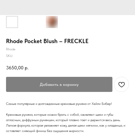
Rhode Pocket Blush – FRECKLE
Rhode
SKU:
3650,00
р.
Добавить в корзину
Самые популярные и долгожданные кремовые румяна от Хeйли Бибер!
Кремовые румяна, которые можно брать с собой, оживляют щеки и губы
атласным, диффузным румянцем, который плавно тает и держится весь день.
Легкая формула, которая увлажняет кожу, делая щеки мягкими, как у младенца, и
оставляет сияющий финиш без ощущения жирности.