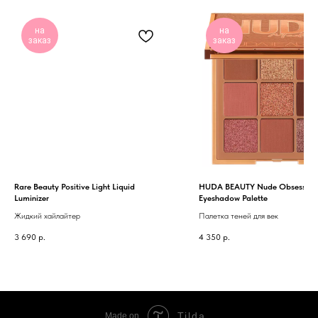
на
на
заказ
заказ
Rare Beauty Positive Light Liquid
HUDA BEAUTY Nude Obsession
Luminizer
Eyeshadow Palette
Жидкий хайлайтер
Палетка теней для век
3 690
р.
4 350
р.
Tilda
Made on