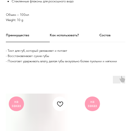
Стеклянные флаконы для роскошного вида
Объем – 100мл
Weight: 10 g
Преимущества
Как использовать?
Состав
• Тинт для губ, который увлажняет и питает
• Восстанавливает сухие губы
• Помогает удерживать влагу, делая губы визуально более пухлыми и мягкими
на
на
заказ
заказ