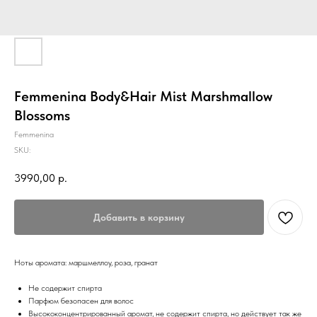
Femmenina Body&Hair Mist Marshmallow
Blossoms
Femmenina
SKU:
3990,00
р.
Добавить в корзину
Ноты аромата: маршмеллоу, роза, гранат
Не содержит спирта
Парфюм безопасен для волос
Высококонцентрированный аромат, не содержит спирта, но действует так же