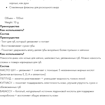
хорошо, как духи
Стеклянные флаконы для роскошного вида
Объем – 100мл
Weight: 10 g
Преимущества
Как использовать?
Состав
Преимущества
• Тинт для губ, который увлажняет и питает
• Восстанавливает сухие губы
• Помогает удерживать влагу, делая губы визуально более пухлыми и мягкими
Как использовать?
Наносите днем ​​или ночью для мягких, шелковистых, увлажненных губ. Можно наносить
слоями и поверх карандаша для губ.
Состав
МАСЛО ШИ — увлажняет + смягчает с помощью 5 незаменимых жирных кислот
(включая витамины E, D, A и аллантоин)
ПЕПТИД — заметно разглаживает + уменьшает видимость тонких линий
КУПУАСУ — помогает поддерживать эластичность кожи, улучшая упругость сухих и
обезвоженных губ
БАБАССУ — богатый, натуральный источник лауриновой кислоты для поддержки
микробиома + восполняет общую влажность кожи