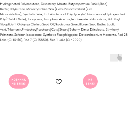
Hydrogenated Polyisobutene, Diisostearyl Malate, Butyrospermum Parkii (Shea)
Butter, Polybutene, Microcrystalline Wax (Cera Microcristallina) (Cire
Microcristalline), Synthetic Wax, Octyldodecanol, Polyglyceryl-2 Triisostearate,Hydrogenated
Poly(C6-14 Olefin), Tocopherol, Tocopheryl Acetate,Tetrahexyldecyl Ascorbate, Palmitoyl
Tripeptide-1, Orbignya Oleifera Seed Oil,Theobroma Grandiflorum Seed Butter, Lactic
Acid, Tribehenin,Phytosteryl/Isostearyl/Cetyl/Stearyl/Behenyl Dimer Dilinoleate, Ethylhexyl
Palmitate, Sorbitan Isostearate, Synthetic Fluorphlogopite, Disteardimonium Hectorite, Red 28
Lake (Ci 45410), Red 7 (Ci 15850), Blue 1 Lake (Ci 42090).
новинка,
на
на заказ
заказ