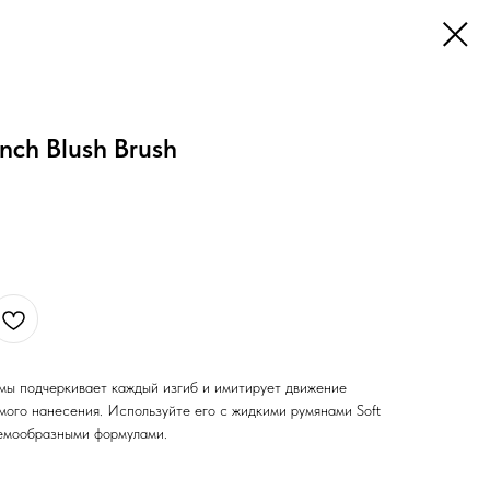
inch Blush Brush
рмы подчеркивает каждый изгиб и имитирует движение
мого нанесения. Используйте его с жидкими румянами Soft
ремообразными формулами.