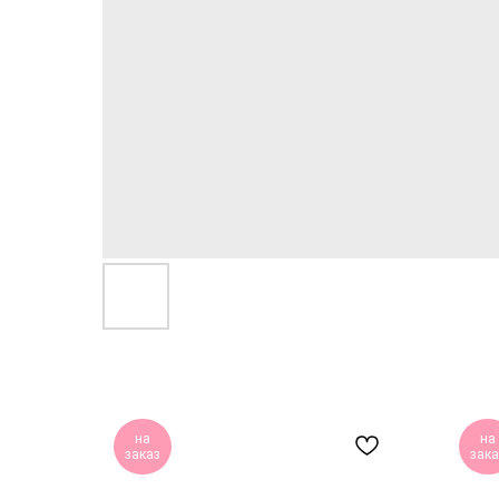
на
на
заказ
зака