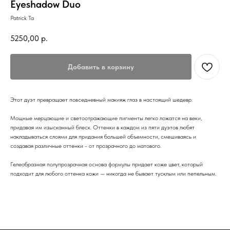
Eyeshadow Duo
Patrick Ta
5250,00
р.
Добавить в корзину
Этот дуэт превращает повседневный макияж глаз в настоящий шедевр.
Мощные мерцающие и светоотражающие пигменты легко ложатся на веки,
придавая им изысканный блеск. Оттенки в каждом из пяти дуэтов любят
накладываться слоями для придания большей объемности, смешиваясь и
создавая различные оттенки - от прозрачного до матового.
Гелеобразная полупрозрачная основа формулы придает коже цвет, который
подходит для любого оттенка кожи — никогда не бывает тусклым или пепельным.