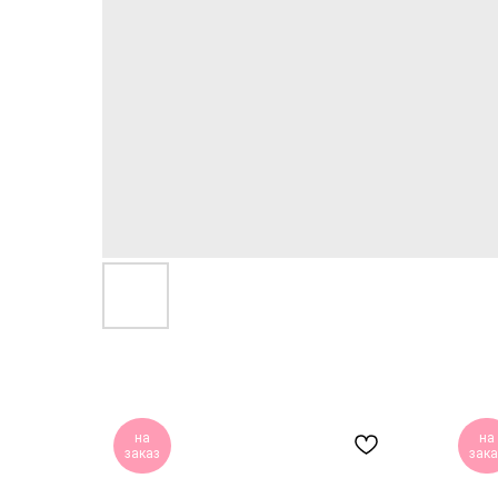
на
на
заказ
зака