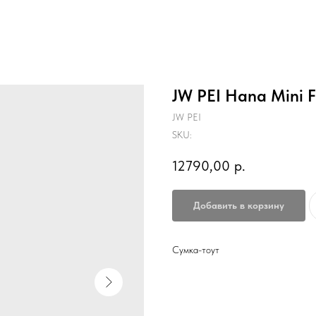
JW PEI Hana Mini F
JW PEI
SKU:
12790,00
р.
Добавить в корзину
Сумка-тоут