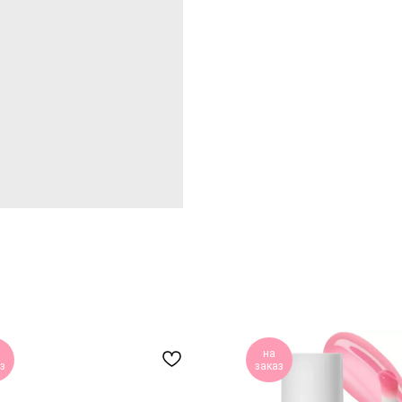
на
з
заказ