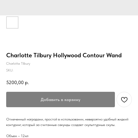
Charlotte Tilbury Hollywood Contour Wand
Charlotte Tilbury
SKU:
5200,00
р.
Добавить в корзину
Отмеченный наградами, простой в использовании, невероятно удобный жидкий
контуринг, который за считанные секунды создает скульптурные скулы.
Объем – 12мл