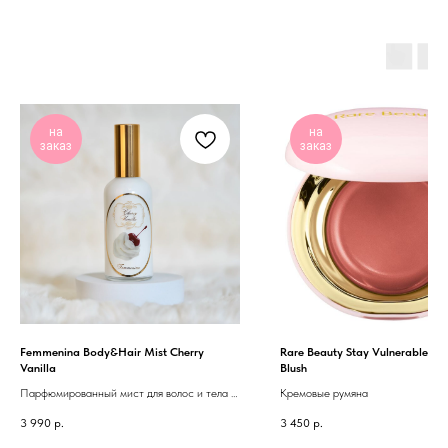
на
на
заказ
заказ
Femmenina Body&Hair Mist Cherry
Rare Beauty Stay Vulnerable Me
Vanilla
Blush
Парфюмированный мист для волос и тела –
Кремовые румяна
Cherry Vanilla
3 990
р.
3 450
р.