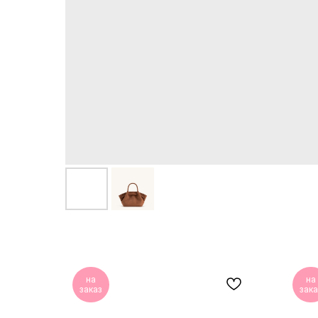
на
на
заказ
зака