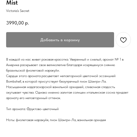
Mist
Victoria’s Secret
3990,00
р.
Добавить в корзину
В каждой из нас живет роковая красотка. Уверенный и смелый, аромат № 1 в
Америке раскрывает свое великолепие благодаря искрящемуся сиянию
бразильской фиолетовой маракуйи.
Сердце этого аромата расцветает неповторимой цветочной эссенцией
Bombshell, в которой присутствует безупречный пион Шангри-Ла.
Насыщенная мадагаскарской ванильной орхидеей, сливочная сладость
окутывает чувства. Однако именно залитая солнцем итальянская сосна придает
аромату его неповторимый оттенок.
Тип аромата: Фруктово-цветочный
Ноты: фиолетовая маракуйя, пион Шангри-Ла, ванильная орхидея