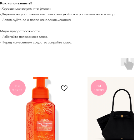
Как использовать?
-Хорошенько встряхните флакон.
-Держите на расстоянии шести-восьми дюймов и распылите на все лицо.
-Используйте до и после нанесения макияжа.
Меры предосторожности:
-Избегайте попадания в глаза.
-Перед нанесением средства закройте глаза.
на
на
заказ
заказ