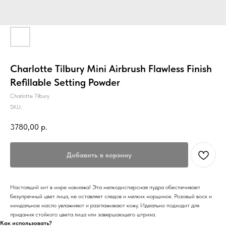
Charlotte Tilbury Mini Airbrush Flawless Finish
Refillable Setting Powder
Charlotte Tilbury
SKU:
3780,00
р.
Добавить в корзину
Настоящий хит в мире макияжа! Эта мелкодисперсная пудра обеспечивает
безупречный цвет лица, не оставляет следов и мелких морщинок. Розовый воск и
миндальное масло увлажняют и разглаживают кожу. Идеально подходит для
придания стойкого цвета лица или завершающего штриха.
Как использовать?