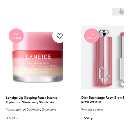
на
на
заказ
заказ
Laneige Lip Sleeping Mask Intense
Dior Backstage Rosy Glow Blush
Hydration Strawberry Shortcake
ROSEWOOD
Маска для губ Strawberry Shortcake
Румяна в стике
3 690
р.
5 990
р.