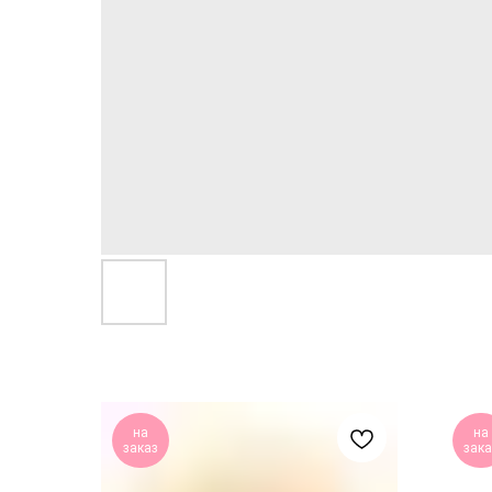
на
на
заказ
зака