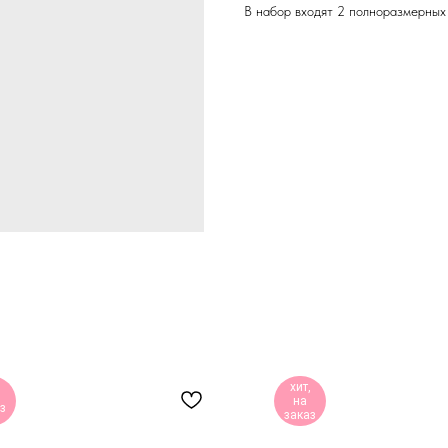
В набор входят 2 полноразмерных
хит,
на
з
заказ