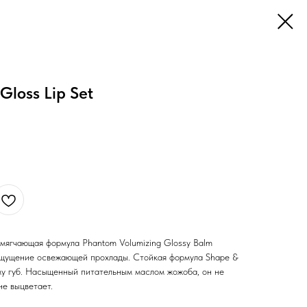
Gloss Lip Set
мягчающая формула Phantom Volumizing Glossy Balm
ощущение освежающей прохлады. Стойкая формула Shape &
рму губ. Насыщенный питательным маслом жожоба, он не
не выцветает.