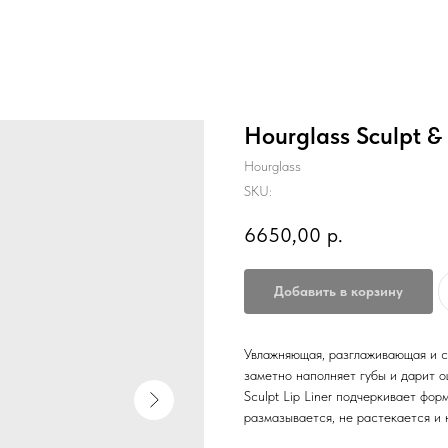
Hourglass Sculpt & 
Hourglass
SKU:
6650,00
р.
Добавить в корзину
Увлажняющая, разглаживающая и с
заметно наполняет губы и дарит 
Sculpt Lip Liner подчеркивает фо
размазывается, не растекается и 