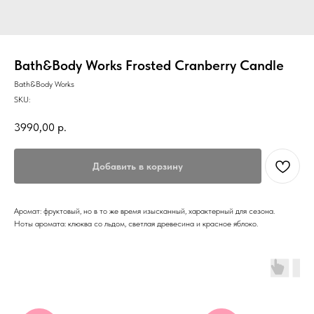
Bath&Body Works Frosted Cranberry Candle
Bath&Body Works
SKU:
3990,00
р.
Добавить в корзину
Аромат: фруктовый, но в то же время изысканный, характерный для сезона.
Ноты аромата: клюква со льдом, светлая древесина и красное яблоко.