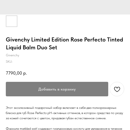
Givenchy Limited Edition Rose Perfecto Tinted
Liquid Balm Duo Set
Givenchy
SKU:
7790,00
р.
Добавить в корзину
Этот эксклюзивный подарочный набор включает в себя два полноразмерных
блеска для губ Rose Perfecto рН-активных оттенков, в котором средства по уходу
за кожей сочетаются с цветом, придавая губам естественное сияние.
Формула marbled swirl содержит гиалуроновую кислоту для увлажнения в течение