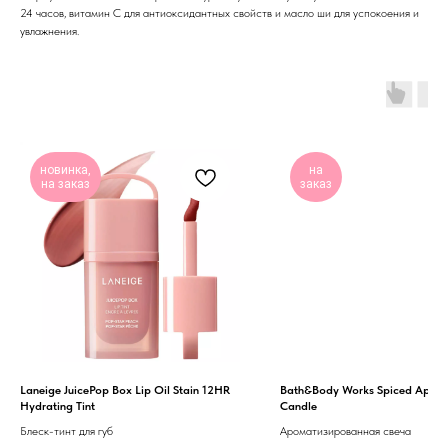
24 часов, витамин С для антиоксидантных свойств и масло ши для успокоения и
увлажнения.
новинка,
на
на заказ
заказ
Laneige JuicePop Box Lip Oil Stain 12HR
Bath&Body Works Spiced Apple
Hydrating Tint
Candle
Блеск-тинт для губ
Ароматизированная свеча