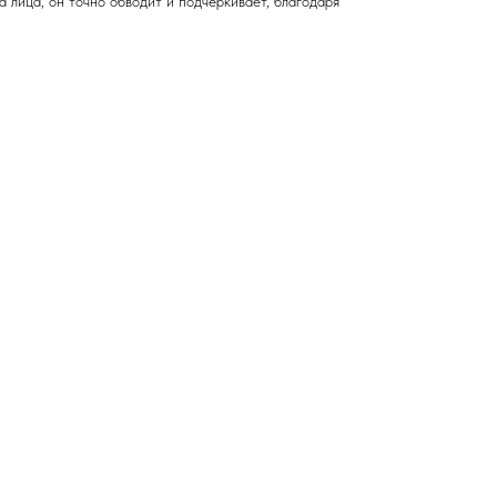
а лица, он точно обводит и подчеркивает, благодаря