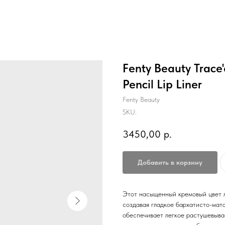
Fenty Beauty Trace
Pencil Lip Liner
Fenty Beauty
SKU:
3450,00
р.
Добавить в корзину
Этот насыщенный кремовый цвет ле
создавая гладкое бархатисто-мат
обеспечивает легкое растушевыва