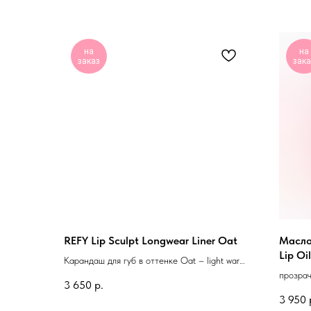
на
на
заказ
зака
REFY Lip Sculpt Longwear Liner Oat
Масло 
Lip O
Карандаш для губ в оттенке Oat – light warm
nude
прозра
3 650
р.
3 950