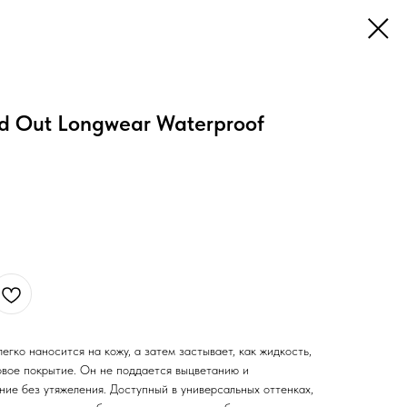
'd Out Longwear Waterproof
гко наносится на кожу, а затем застывает, как жидкость,
овое покрытие. Он не поддается выцветанию и
ние без утяжеления. Доступный в универсальных оттенках,