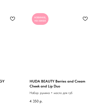
новинка,
на заказ
GGY
HUDA BEAUTY Berries and Cream
Cheek and Lip Duo
Набор: румяна + масло для губ
4 350
р.