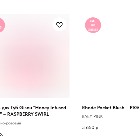
хит,
на
з
заказ
для Губ Gisou "Honey Infused
Rhode Pocket Blush – PI
il" – RASPBERRY SWIRL
BABY PINK
чно-розовый
3 650
р.
р.